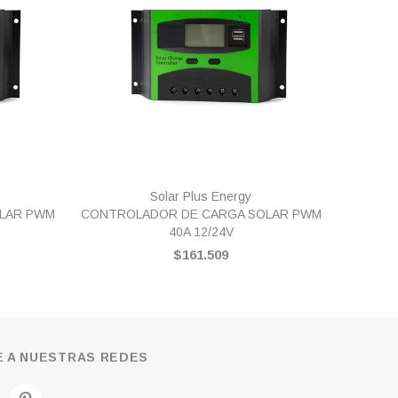
VISTA RÁPIDA
Solar Plus Energy
LAR PWM
CONTROLADOR DE CARGA SOLAR PWM
CONTRO
40A 12/24V
$161.509
 A NUESTRAS REDES