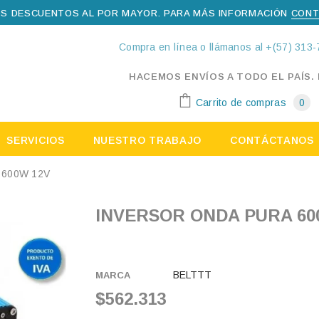
S DESCUENTOS AL POR MAYOR. PARA MÁS INFORMACIÓN
CONT
Compra en línea o llámanos al +(57) 313-
HACEMOS ENVÍOS A TODO EL PAÍS.
Carrito de compras
0
SERVICIOS
NUESTRO TRABAJO
CONTÁCTANOS
 600W 12V
INVERSOR ONDA PURA 60
BELTTT
MARCA
$562.313