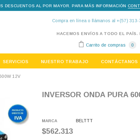
S DESCUENTOS AL POR MAYOR. PARA MÁS INFORMACIÓN
CONT
Compra en línea o llámanos al +(57) 313-
HACEMOS ENVÍOS A TODO EL PAÍS.
Carrito de compras
0
SERVICIOS
NUESTRO TRABAJO
CONTÁCTANOS
600W 12V
INVERSOR ONDA PURA 60
BELTTT
MARCA
$562.313