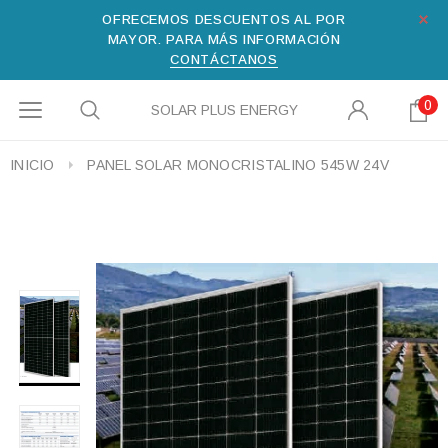
OFRECEMOS DESCUENTOS AL POR
MAYOR. PARA MÁS INFORMACIÓN
CONTÁCTANOS
0
SOLAR PLUS ENERGY
INICIO
PANEL SOLAR MONOCRISTALINO 545W 24V