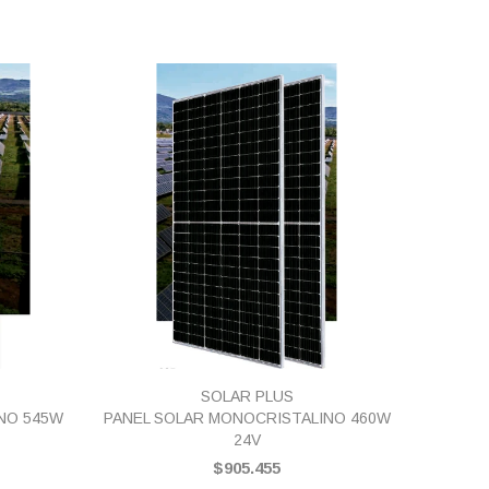
VISTA RÁPIDA
SOLAR PLUS
NO 545W
PANEL SOLAR MONOCRISTALINO 460W
PANEL S
24V
$905.455