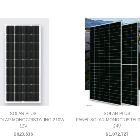
VISTA RÁPIDA
VISTA RÁPIDA
SOLAR PLUS
SOLAR PLUS
SOLAR MONOCRISTALINO 210W
PANEL SOLAR MONOCRISTALI
12V
24V
$623.636
$1.072.727